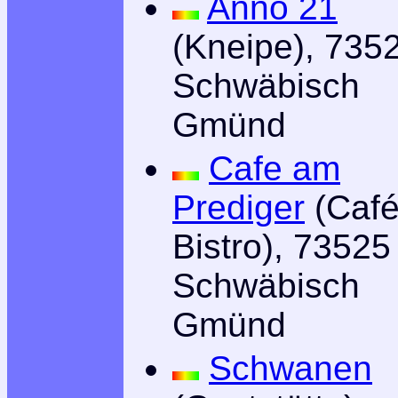
Anno 21
(Kneipe), 735
Schwäbisch
Gmünd
Cafe am
Prediger
(Café
Bistro), 73525
Schwäbisch
Gmünd
Schwanen