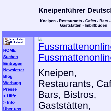
Kneipenführer Deutsc
Kneipen - Restaurants - Cafés - Bars - 
Gaststätten - Imbißbuden
HOME
Fussmattenonlin
Suchen
Eintragen
Newsletter
Kneipen,
Blog
Restaurants, Caf
Werbung
Presse
Bars, Bistros,
> Hilfe
> Info
Gaststätten,
Über uns