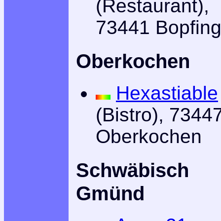
(Restaurant),
73441 Bopfin
Oberkochen
Hexastiable
(Bistro), 7344
Oberkochen
Schwäbisch
Gmünd