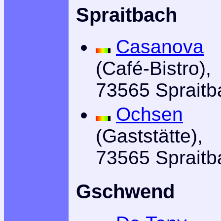
Spraitbach
Casanova
(Café-Bistro),
73565 Spraitb
Ochsen
(Gaststätte),
73565 Spraitb
Gschwend