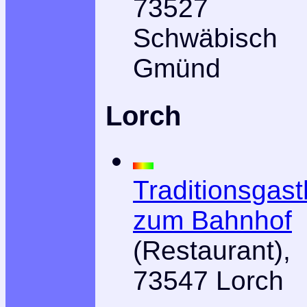
73527
Schwäbisch
Gmünd
Lorch
Traditionsgast
zum Bahnhof
(Restaurant),
73547 Lorch