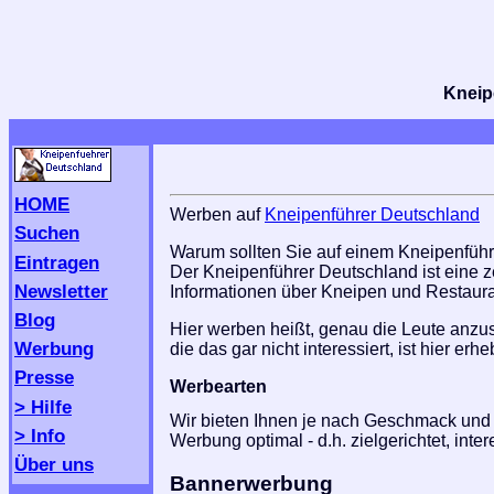
Kneipe
HOME
Werben auf
Kneipenführer Deutschland
Suchen
Warum sollten Sie auf einem Kneipenfüh
Eintragen
Der Kneipenführer Deutschland ist eine z
Newsletter
Informationen über Kneipen und Restaura
Blog
Hier werben heißt, genau die Leute anzu
Werbung
die das gar nicht interessiert, ist hier e
Presse
Werbearten
> Hilfe
Wir bieten Ihnen je nach Geschmack und 
> Info
Werbung optimal - d.h. zielgerichtet, inter
Über uns
Bannerwerbung