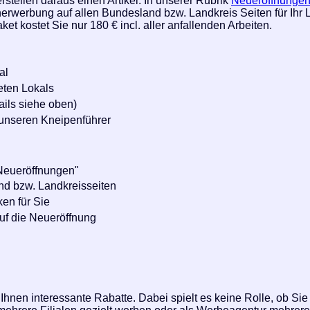
rstellen daraus einen Artikel. In unserer Rubrik
Neueröffnunge
nerwerbung auf allen Bundesland bzw. Landkreis Seiten für Ihr L
t kostet Sie nur 180 € incl. aller anfallenden Arbeiten.
al
neten Lokals
ils siehe oben)
n unseren Kneipenführer
 "Neueröffnungen"
d bzw. Landkreisseiten
ken für Sie
uf die Neueröffnung
hnen interessante Rabatte. Dabei spielt es keine Rolle, ob Si