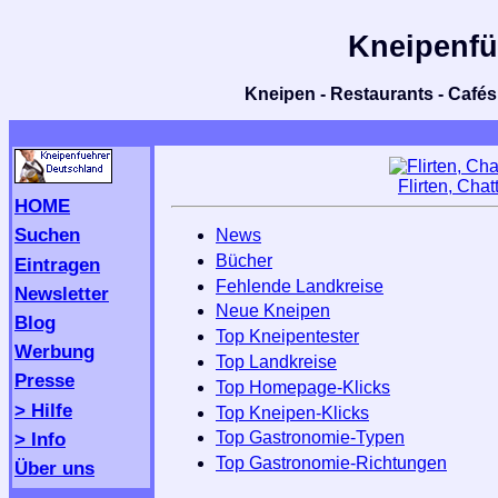
Kneipenfü
Kneipen - Restaurants - Cafés 
Flirten, Cha
HOME
Suchen
News
Bücher
Eintragen
Fehlende Landkreise
Newsletter
Neue Kneipen
Blog
Top Kneipentester
Werbung
Top Landkreise
Presse
Top Homepage-Klicks
> Hilfe
Top Kneipen-Klicks
> Info
Top Gastronomie-Typen
Top Gastronomie-Richtungen
Über uns