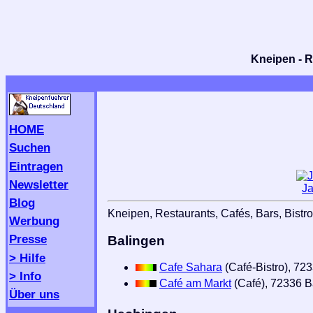
Kneipen - R
HOME
Suchen
Eintragen
Newsletter
Ja
Blog
Kneipen, Restaurants, Cafés, Bars, Bistro
Werbung
Presse
Balingen
> Hilfe
Cafe Sahara
(Café-Bistro), 72
> Info
Café am Markt
(Café), 72336 B
Über uns