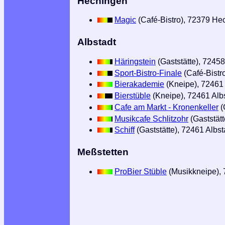
Hechingen
Magic
(Café-Bistro), 72379 He
Albstadt
Häringstein
(Gaststätte), 72458
Sport-Bistro-Finale
(Café-Bistr
Bierakademie
(Kneipe), 72461 
Bierstüble
(Kneipe), 72461 Alb
Cafe am Markt - Kronenkeller
(
Musikcafe Schlitzohr
(Gaststätt
Schiff
(Gaststätte), 72461 Albst
Meßstetten
ProBier Stüble
(Musikkneipe),