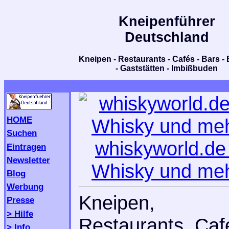
Kneipenführer
Deutschland
Kneipen - Restaurants - Cafés - Bars - 
- Gaststätten - Imbißbuden
HOME
Suchen
whiskyworld.de
Eintragen
Newsletter
Whisky und me
Blog
Werbung
Kneipen,
Presse
> Hilfe
Restaurants, Caf
> Info