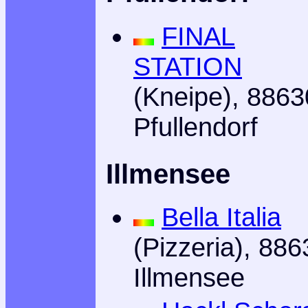
FINAL
STATION
(Kneipe), 8863
Pfullendorf
Illmensee
Bella Italia
(Pizzeria), 886
Illmensee