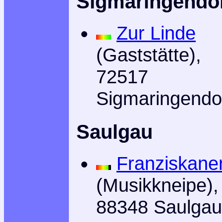
Sigmaringendo
Zur Linde
(Gaststätte),
72517
Sigmaringendo
Saulgau
Franziskane
(Musikkneipe),
88348 Saulgau