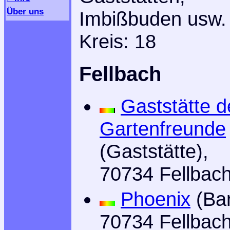
Über uns
Imbißbuden usw.
Kreis: 18
Fellbach
Gaststätte d
Gartenfreunde
(Gaststätte),
70734 Fellbac
Phoenix
(Bar
70734 Fellbac