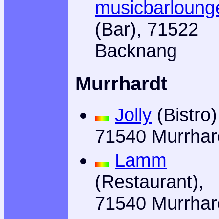
musicbarloung
(Bar), 71522
Backnang
Murrhardt
Jolly
(Bistro)
71540 Murrhar
Lamm
(Restaurant),
71540 Murrhar