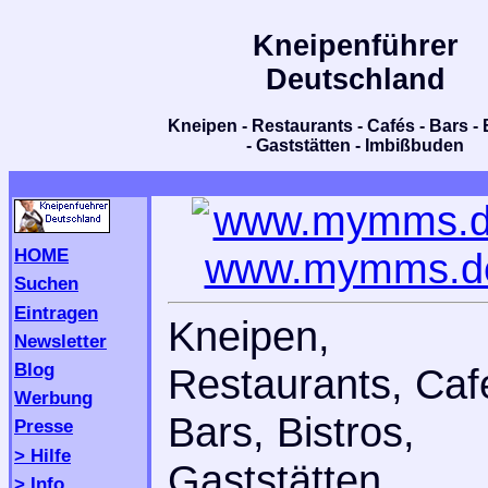
Kneipenführer
Deutschland
Kneipen - Restaurants - Cafés - Bars - 
- Gaststätten - Imbißbuden
HOME
www.mymms.d
Suchen
Eintragen
Kneipen,
Newsletter
Blog
Restaurants, Caf
Werbung
Bars, Bistros,
Presse
> Hilfe
Gaststätten,
> Info