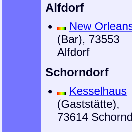
Alfdorf
New Orlean
(Bar), 73553
Alfdorf
Schorndorf
Kesselhaus
(Gaststätte),
73614 Schornd