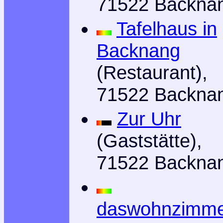
71522 Backna
Tafelhaus in
Backnang
(Restaurant),
71522 Backna
Zur Uhr
(Gaststätte),
71522 Backna
daswohnzimm