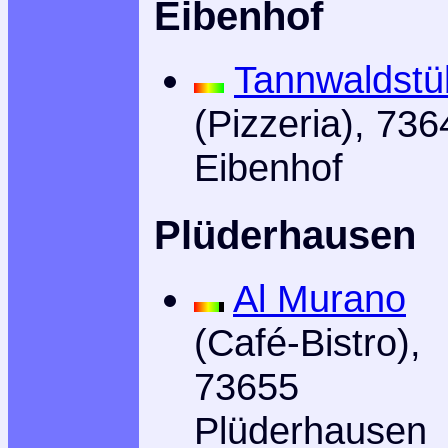
Eibenhof
Tannwaldstü
(Pizzeria), 736
Eibenhof
Plüderhausen
Al Murano
(Café-Bistro),
73655
Plüderhausen