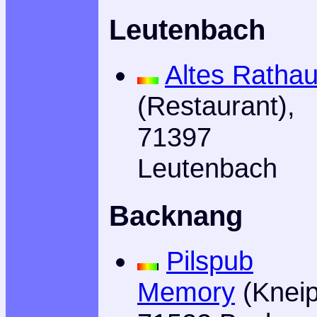
Leutenbach
Altes Ratha
(Restaurant),
71397
Leutenbach
Backnang
Pilspub
Memory
(Kneip