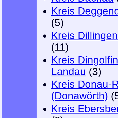
Kreis Deggend
(5)
Kreis Dillingen
(11)
Kreis Dingolfi
Landau
(3)
Kreis Donau-R
(Donawörth)
(
Kreis Ebersbe