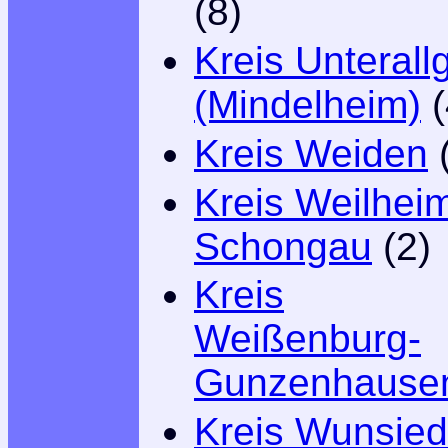
(8)
Kreis Unterall
(Mindelheim)
(
Kreis Weiden
(
Kreis Weilhei
Schongau
(2)
Kreis
Weißenburg-
Gunzenhause
Kreis Wunsied