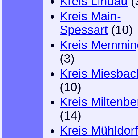
Kreis Lindau
(
Kreis Main-
Spessart
(10)
Kreis Memmin
(3)
Kreis Miesbac
(10)
Kreis Miltenbe
(14)
Kreis Mühldor