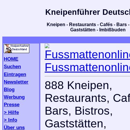
Kneipenführer Deutsc
Kneipen - Restaurants - Cafés - Bars - 
Gaststätten - Imbißbuden
HOME
Fussmattenonlin
Suchen
Eintragen
Newsletter
888 Kneipen,
Blog
Restaurants, Caf
Werbung
Presse
Bars, Bistros,
> Hilfe
> Info
Gaststätten,
Über uns