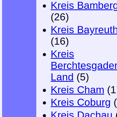
Kreis Bamber
(26)
Kreis Bayreut
(16)
Kreis
Berchtesgade
Land
(5)
Kreis Cham
(1
Kreis Coburg
(
Kreis Dachau