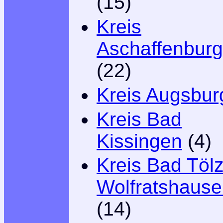
(15)
Kreis
Aschaffenburg
(22)
Kreis Augsbur
Kreis Bad
Kissingen
(4)
Kreis Bad Tölz
Wolfratshaus
(14)