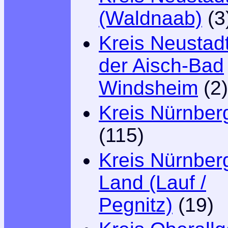
(Waldnaab)
(3
Kreis Neustad
der Aisch-Bad
Windsheim
(2)
Kreis Nürnber
(115)
Kreis Nürnber
Land (Lauf /
Pegnitz)
(19)