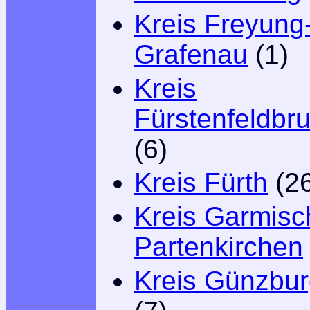
Kreis Freyung
Grafenau
(1)
Kreis
Fürstenfeldbr
(6)
Kreis Fürth
(26
Kreis Garmisc
Partenkirchen
Kreis Günzbu