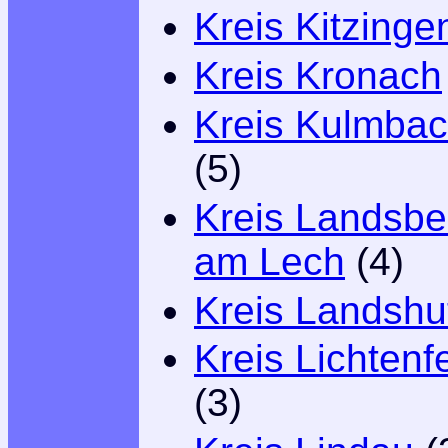
Kreis Kitzinge
Kreis Kronach
Kreis Kulmba
(5)
Kreis Landsbe
am Lech
(4)
Kreis Landshu
Kreis Lichtenf
(3)