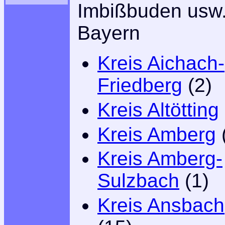
Imbißbuden usw.
Bayern
Kreis Aichach-
Friedberg
(2)
Kreis Altötting
Kreis Amberg
Kreis Amberg-
Sulzbach
(1)
Kreis Ansbach