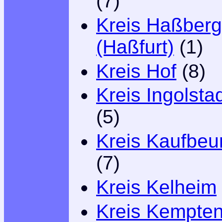
(7)
Kreis Haßber
(Haßfurt)
(1)
Kreis Hof
(8)
Kreis Ingolsta
(5)
Kreis Kaufbeu
(7)
Kreis Kelheim
Kreis Kempte