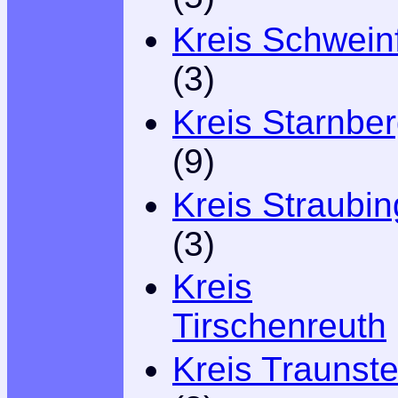
Kreis Schweinf
(3)
Kreis Starnbe
(9)
Kreis Straubin
(3)
Kreis
Tirschenreuth
Kreis Traunste