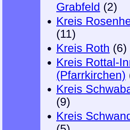
Grabfeld
(2)
Kreis Rosenh
(11)
Kreis Roth
(6)
Kreis Rottal-I
(Pfarrkirchen)
Kreis Schwab
(9)
Kreis Schwand
(5)