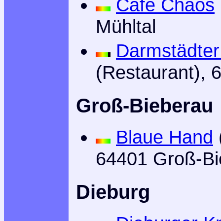
Café Chaos
Mühltal
Darmstädter
(Restaurant), 
Groß-Bieberau
Blaue Hand
64401 Groß-Bi
Dieburg