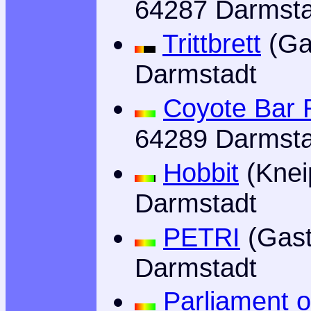
64287 Darmsta
Trittbrett
(Gas
Darmstadt
Coyote Bar 
64289 Darmsta
Hobbit
(Knei
Darmstadt
PETRI
(Gast
Darmstadt
Parliament 