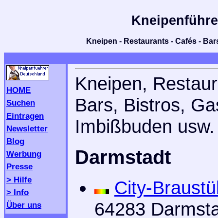
Kneipenführe
Kneipen - Restaurants - Cafés - Bars
Kneipen, Restaur
HOME
Bars, Bistros, Ga
Suchen
Eintragen
Imbißbuden usw. 
Newsletter
Blog
Darmstadt
Werbung
Presse
> Hilfe
City-Braustü
> Info
64283 Darmsta
Über uns