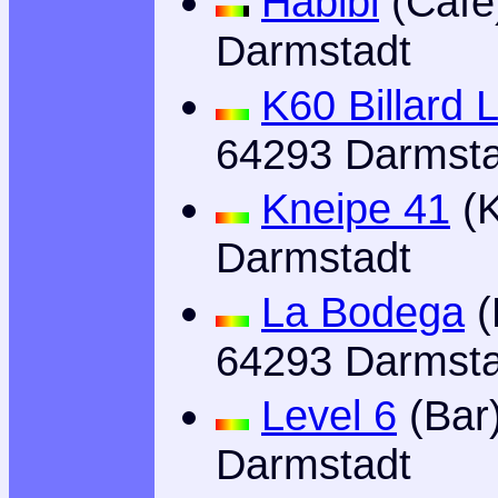
Habibi
(Café
Darmstadt
K60 Billard 
64293 Darmsta
Kneipe 41
(K
Darmstadt
La Bodega
(
64293 Darmsta
Level 6
(Bar
Darmstadt