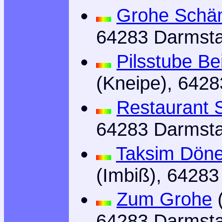
Grohe Schä
64283 Darmsta
Pilsstube Be
(Kneipe), 642
Restaurant S
64283 Darmsta
Taksim Dön
(Imbiß), 64283
Zum Grohe
(
64283 Darmsta