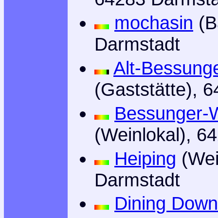
mochasin
(B
Darmstadt
Alt-Bessung
(Gaststätte), 
Bessunger-W
(Weinlokal), 6
Heiping
(Wei
Darmstadt
Dining Down