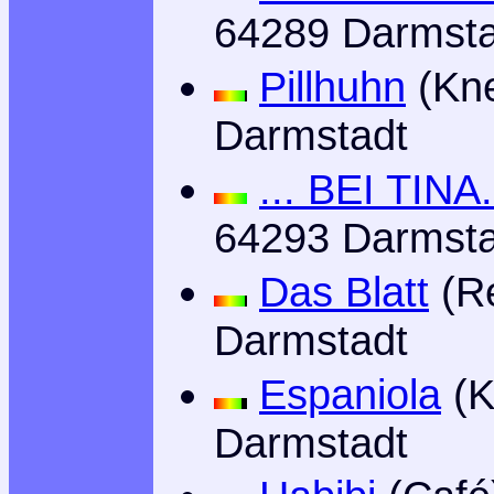
64289 Darmsta
Pillhuhn
(Kne
Darmstadt
... BEI TINA.
64293 Darmsta
Das Blatt
(Re
Darmstadt
Espaniola
(K
Darmstadt