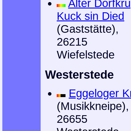
Alter Dorfkru
Kuck sin Died
(Gaststätte),
26215
Wiefelstede
Westerstede
Eggeloger K
(Musikkneipe),
26655