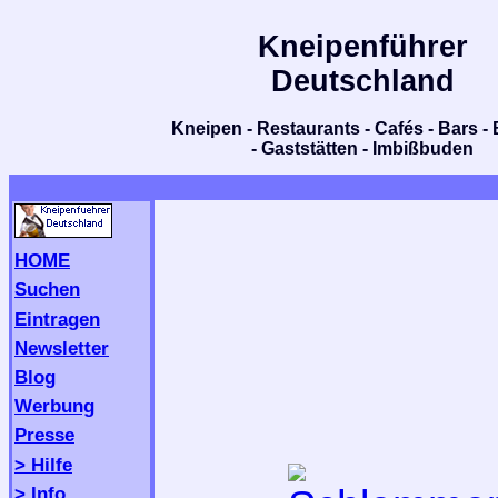
Kneipenführer
Deutschland
Kneipen - Restaurants - Cafés - Bars - 
- Gaststätten - Imbißbuden
HOME
Suchen
Eintragen
Newsletter
Blog
Werbung
Presse
> Hilfe
> Info