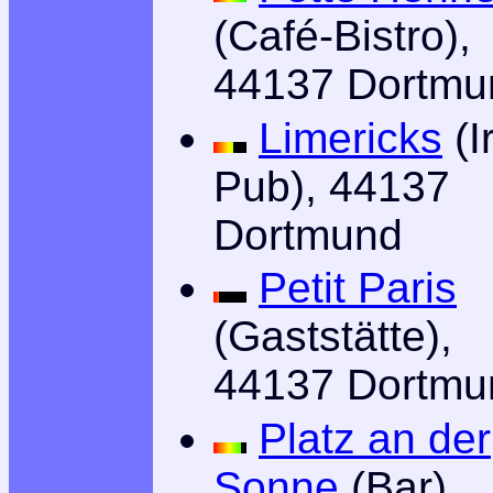
(Café-Bistro),
44137 Dortmu
Limericks
(I
Pub), 44137
Dortmund
Petit Paris
(Gaststätte),
44137 Dortmu
Platz an der
Sonne
(Bar),