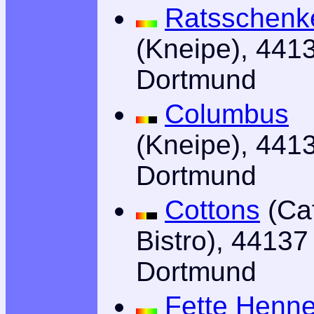
Ratsschenk
(Kneipe), 441
Dortmund
Columbus
(Kneipe), 441
Dortmund
Cottons
(Ca
Bistro), 44137
Dortmund
Fette Henn