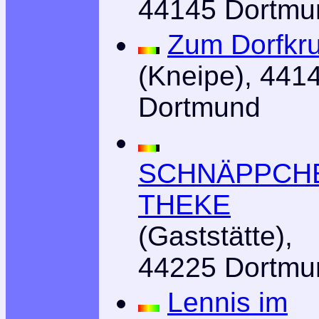
44145 Dortmu
Zum Dorfkr
(Kneipe), 441
Dortmund
SCHNÄPPCH
THEKE
(Gaststätte),
44225 Dortmu
Lennis im