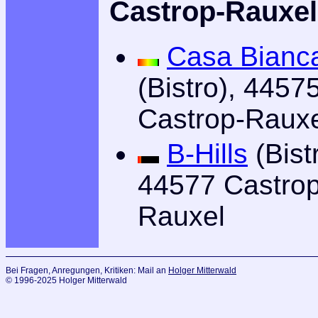
Castrop-Rauxel
Casa Bianc
(Bistro), 4457
Castrop-Raux
B-Hills
(Bist
44577 Castrop
Rauxel
Bei Fragen, Anregungen, Kritiken: Mail an
Holger Mitterwald
© 1996-2025 Holger Mitterwald