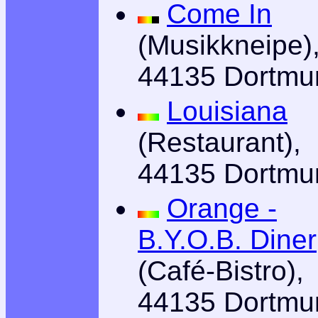
Come In
(Musikkneipe)
44135 Dortmu
Louisiana
(Restaurant),
44135 Dortmu
Orange -
B.Y.O.B. Diner
(Café-Bistro),
44135 Dortmu