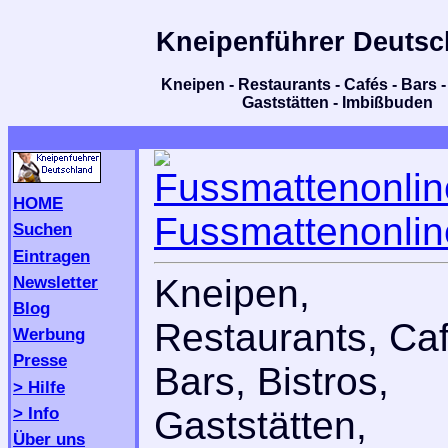
Kneipenführer Deutsc
Kneipen - Restaurants - Cafés - Bars - 
Gaststätten - Imbißbuden
HOME
Fussmattenonlin
Suchen
Eintragen
Newsletter
Kneipen,
Blog
Restaurants, Caf
Werbung
Presse
Bars, Bistros,
> Hilfe
> Info
Gaststätten,
Über uns