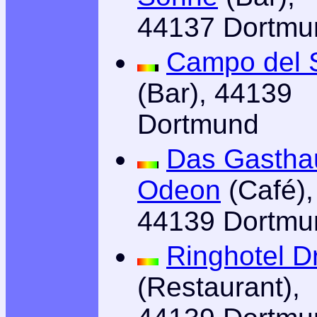
44137 Dortmu
Campo del 
(Bar), 44139
Dortmund
Das Gastha
Odeon
(Café),
44139 Dortmu
Ringhotel D
(Restaurant),