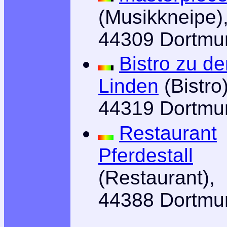
(Musikkneipe)
44309 Dortmu
Bistro zu d
Linden
(Bistro)
44319 Dortmu
Restaurant
Pferdestall
(Restaurant),
44388 Dortmu