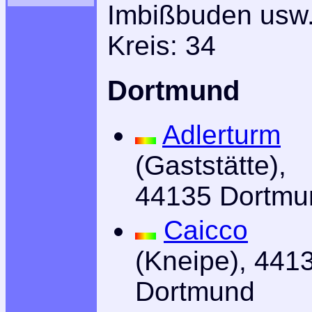
Imbißbuden usw.
Kreis: 34
Dortmund
Adlerturm
(Gaststätte),
44135 Dortmu
Caicco
(Kneipe), 441
Dortmund