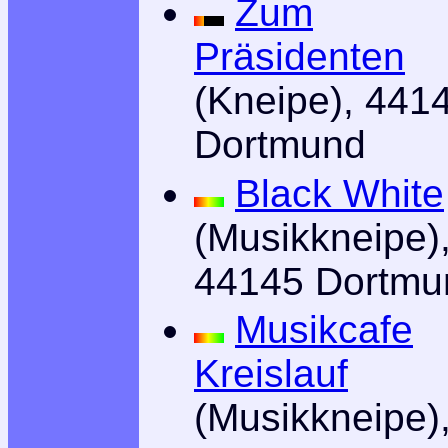
Zum
Präsidenten
(Kneipe), 441
Dortmund
Black White
(Musikkneipe)
44145 Dortmu
Musikcafe
Kreislauf
(Musikkneipe)