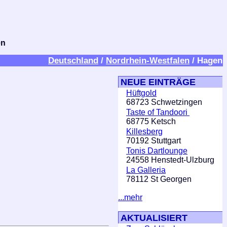
en
Deutschland
/
Nordrhein-Westfalen
/ Hagen
NEUE EINTRÄGE
Hüftgold
68723 Schwetzingen
Taste of Tandoori
68775 Ketsch
Killesberg
70192 Stuttgart
Tonis Dartlounge
24558 Henstedt-Ulzburg
La Galleria
78112 St Georgen
...mehr
AKTUALISIERT