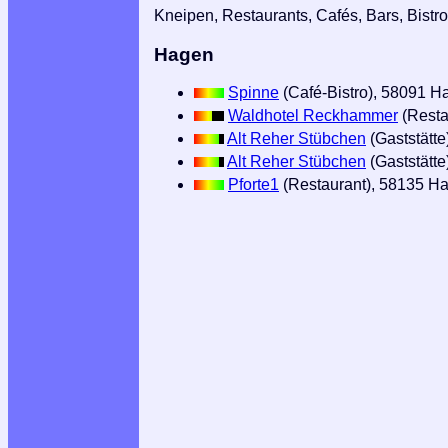
Kneipen, Restaurants, Cafés, Bars, Bistro
Hagen
Spinne
(Café-Bistro), 58091 H
Waldhotel Reckhammer
(Resta
Alt Reher Stübchen
(Gaststätt
Alt Reher Stübchen
(Gaststätt
Pforte1
(Restaurant), 58135 H