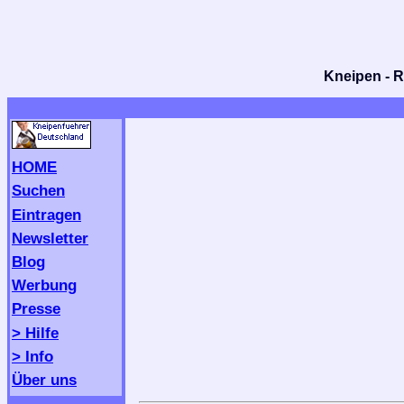
Kneipen - R
HOME
Suchen
Eintragen
Newsletter
Blog
Werbung
Presse
> Hilfe
> Info
Über uns