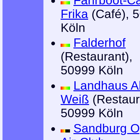
Fährboot-C
Frika
(Café), 
Köln
Falderhof
(Restaurant),
50999 Köln
Landhaus Al
Weiß
(Restaur
50999 Köln
Sandburg O