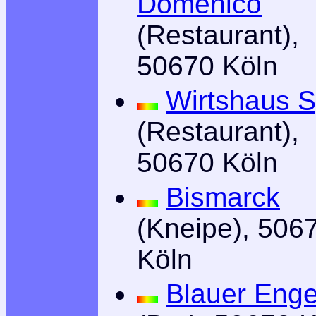
Domenico
(Restaurant),
50670 Köln
Wirtshaus S
(Restaurant),
50670 Köln
Bismarck
(Kneipe), 506
Köln
Blauer Enge