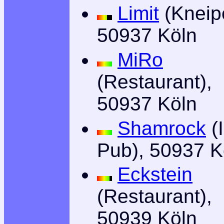
Limit
(Kneip
50937 Köln
MiRo
(Restaurant),
50937 Köln
Shamrock
(I
Pub), 50937 K
Eckstein
(Restaurant),
50939 Köln