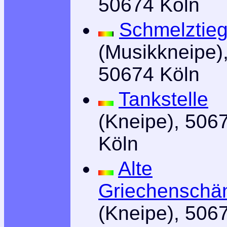
50674 Köln
Schmelztieg
(Musikkneipe)
50674 Köln
Tankstelle
(Kneipe), 506
Köln
Alte
Griechenschä
(Kneipe), 506