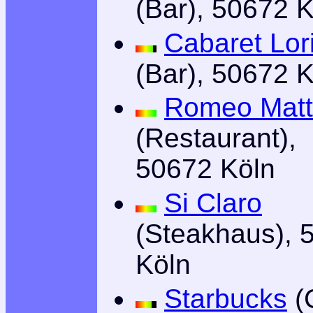
(Bar), 50672 
Cabaret Lor
(Bar), 50672 
Romeo Mat
(Restaurant),
50672 Köln
Si Claro
(Steakhaus), 
Köln
Starbucks
(