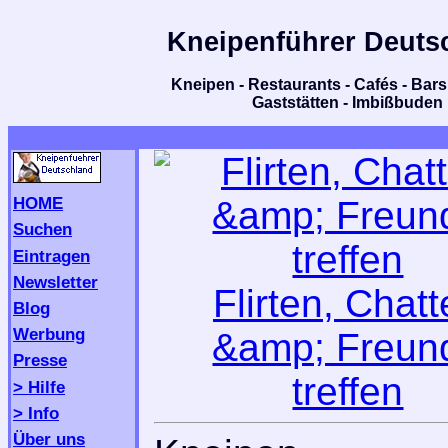
Kneipenführer Deuts
Kneipen - Restaurants - Cafés - Bars 
Gaststätten - Imbißbuden
HOME
Suchen
Eintragen
Newsletter
Flirten, Chat
Blog
Werbung
&amp; Freun
Presse
treffen
> Hilfe
> Info
Über uns