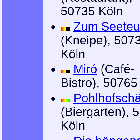
50735 Köln
Zum Seeteu
(Kneipe), 507
Köln
Miró
(Café-
Bistro), 50765
Pohlhofsch
(Biergarten), 
Köln