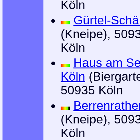
Köln
Gürtel-Sch
(Kneipe), 509
Köln
Haus am S
Köln
(Biergart
50935 Köln
Berrenrathe
(Kneipe), 509
Köln