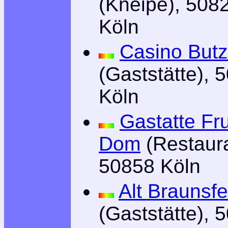
(Kneipe), 508
Köln
Casino Butz
(Gaststätte), 
Köln
Gastatte Fr
Dom
(Restaura
50858 Köln
Alt Braunsfe
(Gaststätte), 