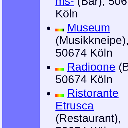
ms-
(Bar), 50
Köln
Museum
(Musikkneipe)
50674 Köln
Radioone
(B
50674 Köln
Ristorante
Etrusca
(Restaurant),