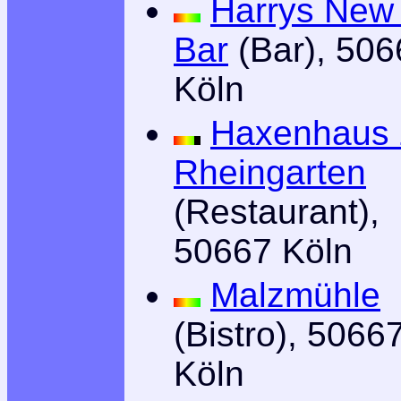
Harrys New
Bar
(Bar), 506
Köln
Haxenhaus
Rheingarten
(Restaurant),
50667 Köln
Malzmühle
(Bistro), 5066
Köln