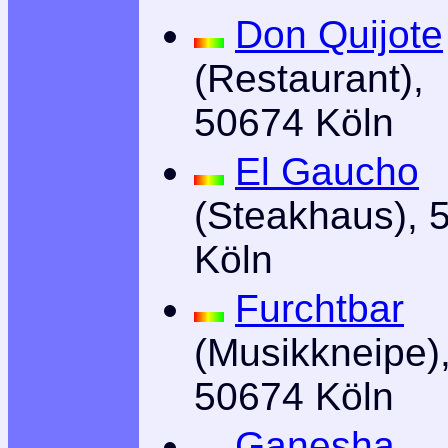
Don Quijote
(Restaurant),
50674 Köln
El Gaucho
(Steakhaus), 
Köln
Furchtbar
(Musikkneipe)
50674 Köln
Ganesha