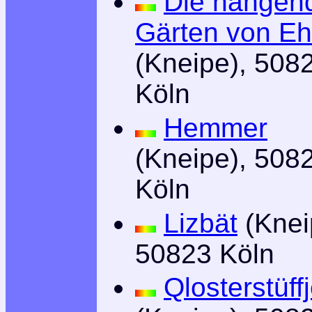
Die hängen
Gärten von Eh
(Kneipe), 508
Köln
Hemmer
(Kneipe), 508
Köln
Lizbät
(Knei
50823 Köln
Qlosterstüff