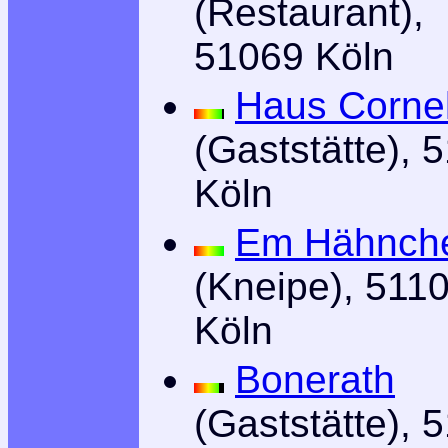
(Restaurant),
51069 Köln
Haus Corne
(Gaststätte), 
Köln
Em Hähnch
(Kneipe), 511
Köln
Bonerath
(Gaststätte), 