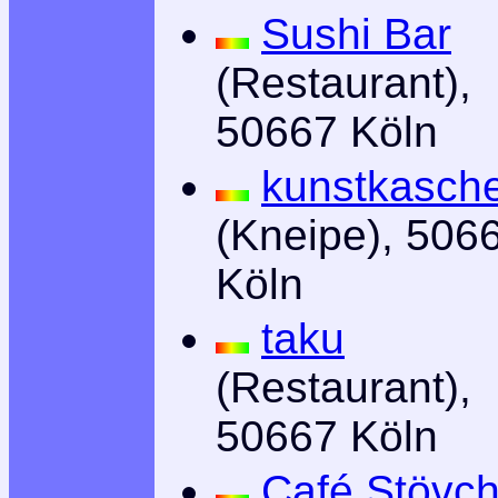
Sushi Bar
(Restaurant),
50667 Köln
kunstkasch
(Kneipe), 506
Köln
taku
(Restaurant),
50667 Köln
Café Stövc