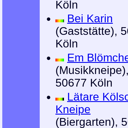
Köln
Bei Karin
(Gaststätte), 
Köln
Em Blömch
(Musikkneipe)
50677 Köln
Lätare Köls
Kneipe
(Biergarten), 