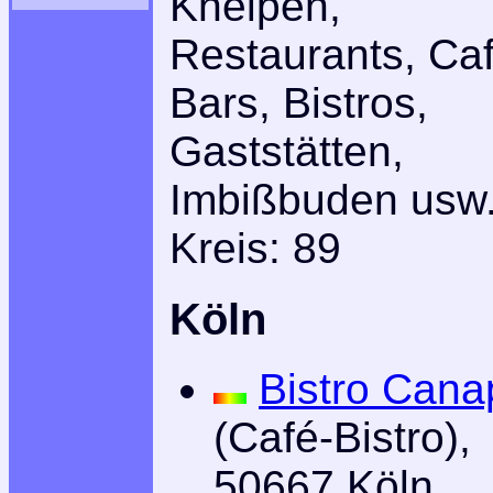
Kneipen,
Restaurants, Caf
Bars, Bistros,
Gaststätten,
Imbißbuden usw.
Kreis: 89
Köln
Bistro Cana
(Café-Bistro),
50667 Köln