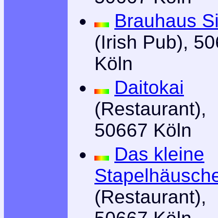
Brauhaus S
(Irish Pub), 5
Köln
Daitokai
(Restaurant),
50667 Köln
Das kleine
Stapelhäusch
(Restaurant),