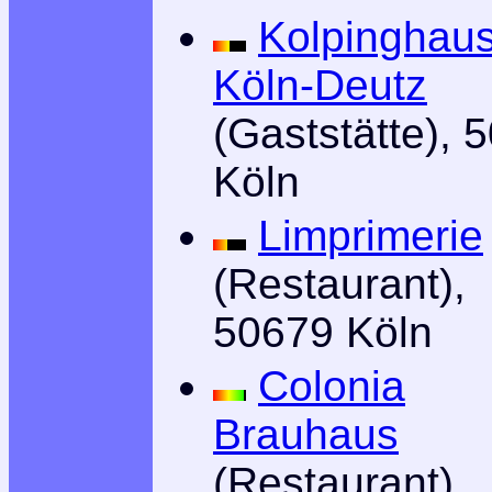
Kolpinghau
Köln-Deutz
(Gaststätte), 
Köln
Limprimerie
(Restaurant),
50679 Köln
Colonia
Brauhaus
(Restaurant),