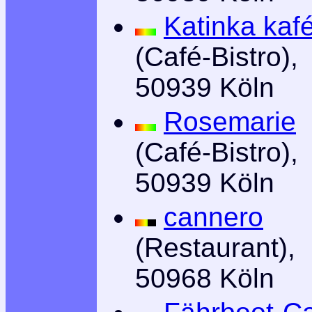
Katinka kaf
(Café-Bistro),
50939 Köln
Rosemarie
(Café-Bistro),
50939 Köln
cannero
(Restaurant),
50968 Köln