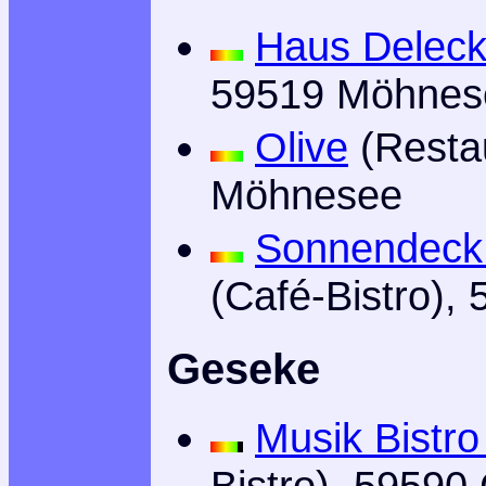
Haus Delec
59519 Möhnes
Olive
(Resta
Möhnesee
Sonnendeck 
(Café-Bistro)
Geseke
Musik Bistr
Bistro), 59590