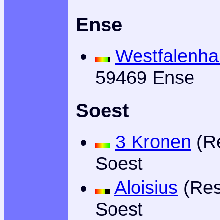
Ense
Westfalenha
59469 Ense
Soest
3 Kronen
(Re
Soest
Aloisius
(Res
Soest