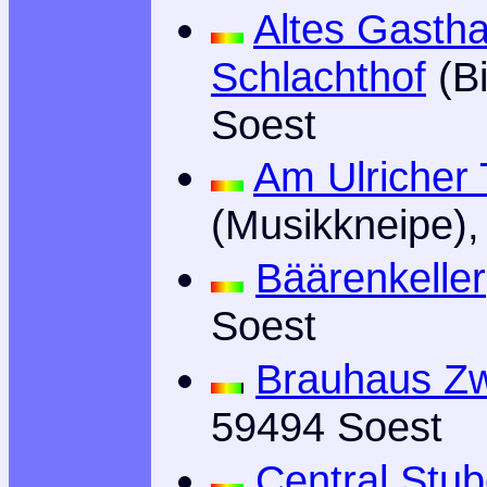
Altes Gasth
Schlachthof
(Bi
Soest
Am Ulricher 
(Musikkneipe),
Bäärenkeller
Soest
Brauhaus Zw
59494 Soest
Central Stu