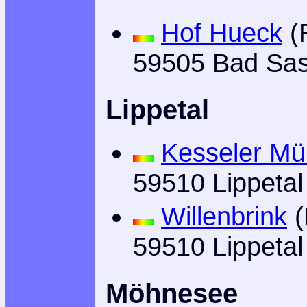
Hof Hueck
(R
59505 Bad Sas
Lippetal
Kesseler Mü
59510 Lippetal
Willenbrink
(
59510 Lippetal
Möhnesee