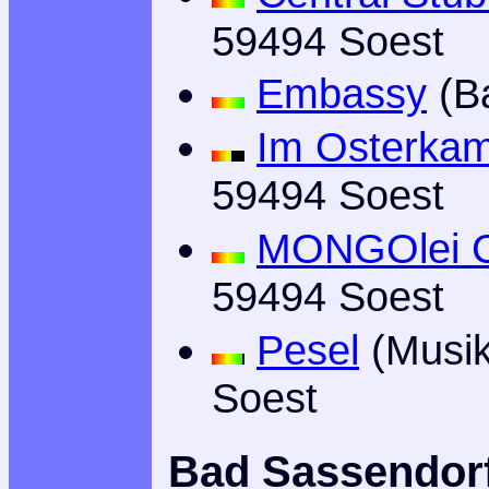
59494 Soest
Embassy
(Ba
Im Osterka
59494 Soest
MONGOlei C
59494 Soest
Pesel
(Musik
Soest
Bad Sassendor