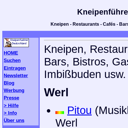
Kneipenführe
Kneipen - Restaurants - Cafés - Bars
Kneipen, Restaur
HOME
Bars, Bistros, Ga
Suchen
Eintragen
Imbißbuden usw. 
Newsletter
Blog
Werl
Werbung
Presse
> Hilfe
Pitou
(Musik
> Info
Werl
Über uns