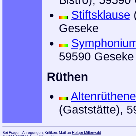
Stiftsklause
(
Geseke
Symphoniu
59590 Geseke
Rüthen
Altenrüthen
(Gaststätte), 
Bei Fragen, Anregungen, Kritiken: Mail an
Holger Mitterwald