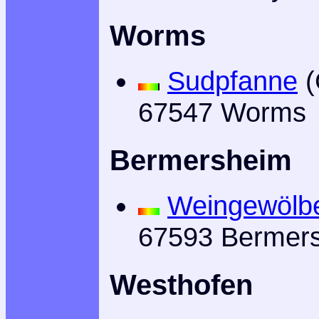
Worms
Sudpfanne
(
67547 Worms
Bermersheim
Weingewölb
67593 Bermer
Westhofen