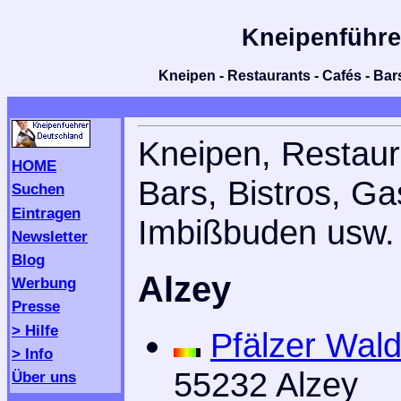
Kneipenführe
Kneipen - Restaurants - Cafés - Bars
Kneipen, Restaur
HOME
Bars, Bistros, Ga
Suchen
Eintragen
Imbißbuden usw. 
Newsletter
Blog
Alzey
Werbung
Presse
> Hilfe
Pfälzer Wal
> Info
55232 Alzey
Über uns