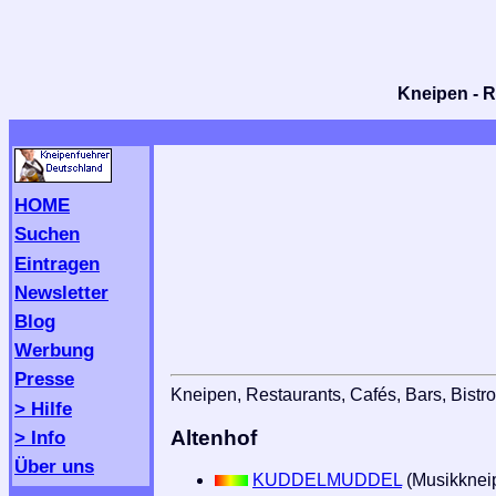
Kneipen - R
HOME
Suchen
Eintragen
Newsletter
Blog
Werbung
Presse
Kneipen, Restaurants, Cafés, Bars, Bistro
> Hilfe
> Info
Altenhof
Über uns
KUDDELMUDDEL
(Musikkneip