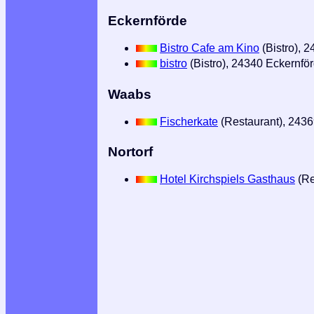
Eckernförde
Bistro Cafe am Kino
(Bistro), 
bistro
(Bistro), 24340 Eckernfö
Waabs
Fischerkate
(Restaurant), 243
Nortorf
Hotel Kirchspiels Gasthaus
(Re