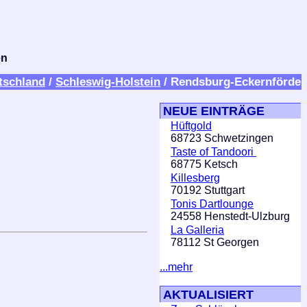
en
tschland
/
Schleswig-Holstein
/ Rendsburg-Eckernförde
NEUE EINTRÄGE
Hüftgold
68723 Schwetzingen
Taste of Tandoori
68775 Ketsch
Killesberg
70192 Stuttgart
Tonis Dartlounge
24558 Henstedt-Ulzburg
La Galleria
78112 St Georgen
...mehr
AKTUALISIERT