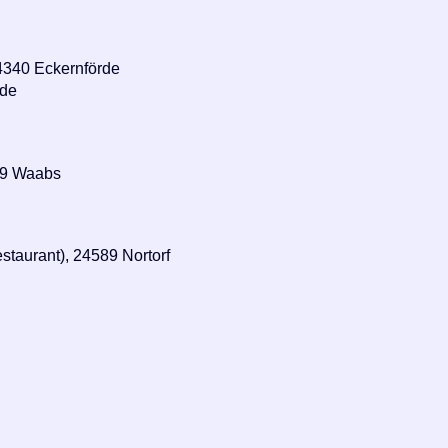
24340 Eckernförde
rde
69 Waabs
staurant), 24589 Nortorf