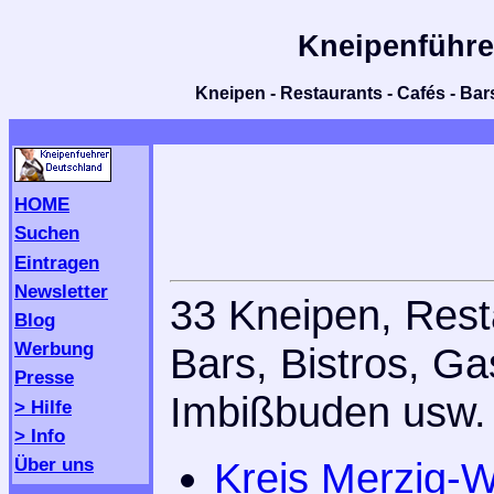
Kneipenführe
Kneipen - Restaurants - Cafés - Bars
HOME
Suchen
Eintragen
Newsletter
33 Kneipen, Rest
Blog
Werbung
Bars, Bistros, Ga
Presse
Imbißbuden usw. 
> Hilfe
> Info
Über uns
Kreis Merzig-