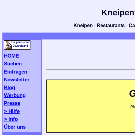
Kneipen
Kneipen - Restaurants - Caf
HOME
Suchen
Eintragen
Newsletter
Blog
G
Werbung
Presse
Ak
> Hilfe
> Info
Über uns