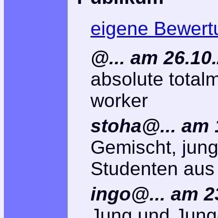
eigene Bewert
@... am 26.10
absolute total
worker
stoha@... am 
Gemischt, jung
Studenten aus
ingo@... am 2
Jung und Jung