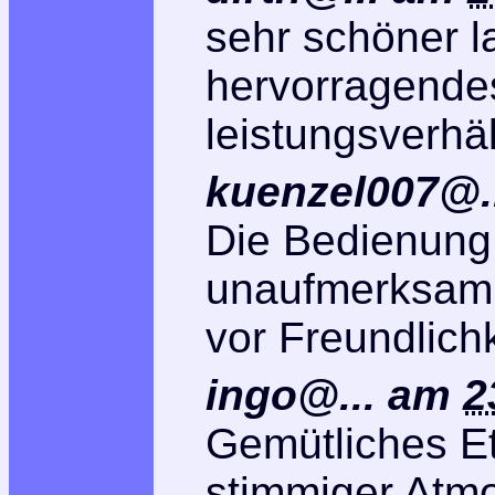
sehr schöner l
hervorragendes
leistungsverhäl
kuenzel007@..
Die Bedienung
unaufmerksam 
vor Freundlichk
ingo@...
am
2
Gemütliches Et
stimmiger Atm