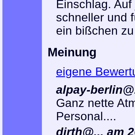
Einschlag. Auf
schneller und
ein bißchen zu 
Meinung
eigene Bewert
alpay-berlin@.
Ganz nette At
Personal....
dirth@...
am
2