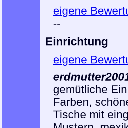
eigene Bewert
--
Einrichtung
eigene Bewert
erdmutter2001
gemütliche Ein
Farben, schön
Tische mit ein
Mustern, mexi