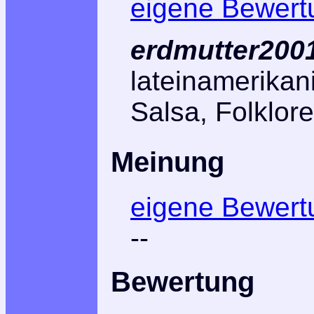
eigene Bewert
erdmutter2001
lateinamerikan
Salsa, Folklor
Meinung
eigene Bewert
--
Bewertung