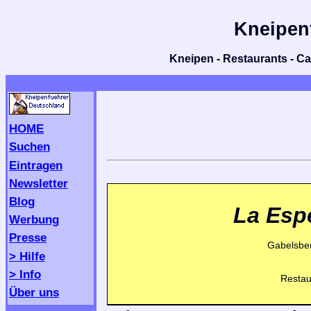
Kneipen
Kneipen - Restaurants - Caf
HOME
Suchen
Eintragen
Newsletter
Blog
La Esp
Werbung
Presse
Gabelsber
> Hilfe
> Info
Restau
Über uns