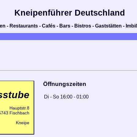
Kneipenführer Deutschland
n - Restaurants - Cafés - Bars - Bistros - Gaststätten - Im
Öffnungszeiten
sstube
Di
-
So
16:00
-
01:00
Hauptstr.8
5743 Fischbach
Kneipe