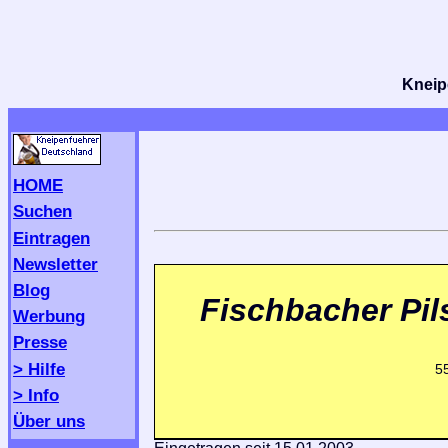
Kneipe
HOME
Suchen
Eintragen
Newsletter
Blog
Fischbacher Pil
Werbung
Presse
> Hilfe
5
> Info
Über uns