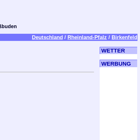
bißbuden
Deutschland
/
Rheinland-Pfalz
/
Birkenfeld
WETTER
WERBUNG