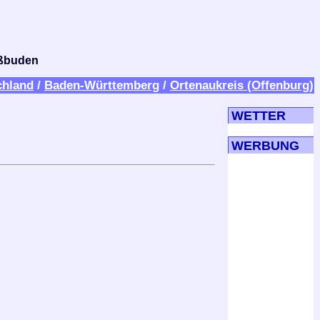
bißbuden
chland
/
Baden-Württemberg
/
Ortenaukreis (Offenburg)
WETTER
WERBUNG