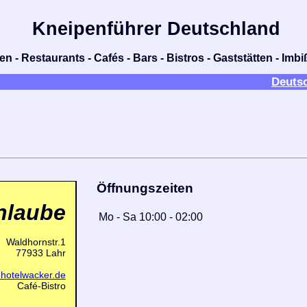
Kneipenführer Deutschland
n - Restaurants - Cafés - Bars - Bistros - Gaststätten - Im
Deuts
Öffnungszeiten
nlaube
Mo
-
Sa
10:00
-
02:00
Waldhornstr.1
77933 Lahr
.hotelwacker.de
Café-Bistro