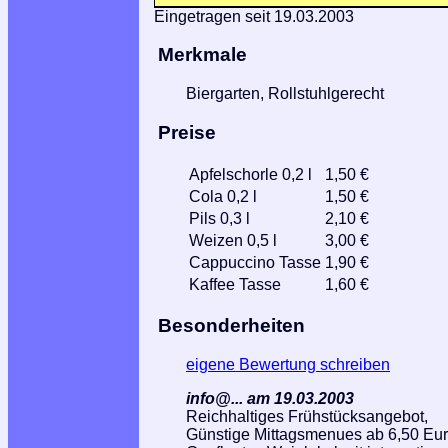
Eingetragen seit 19.03.2003
Merkmale
Biergarten, Rollstuhlgerecht
Preise
Apfelschorle 0,2 l
1,50 €
Cola 0,2 l
1,50 €
Pils 0,3 l
2,10 €
Weizen 0,5 l
3,00 €
Cappuccino Tasse
1,90 €
Kaffee Tasse
1,60 €
Besonderheiten
eigene Bewertung schreiben
info@... am 19.03.2003
Reichhaltiges Frühstücksangebot,
Günstige Mittagsmenues ab 6,50 Eur