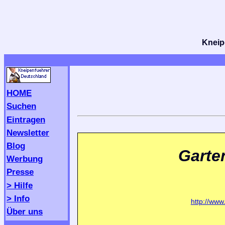
Kneipe
HOME
Suchen
Eintragen
Newsletter
Blog
Garte
Werbung
Presse
> Hilfe
> Info
http://www
Über uns