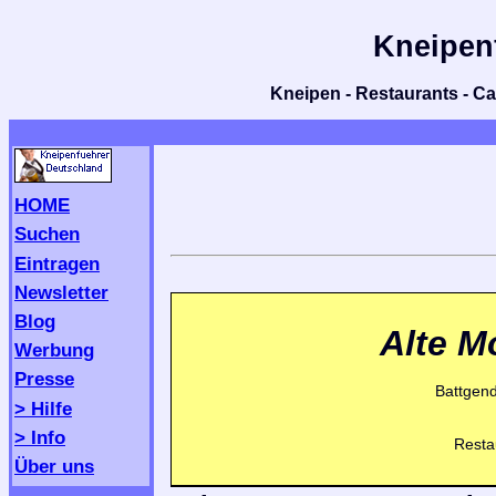
Kneipen
Kneipen - Restaurants - Caf
HOME
Suchen
Eintragen
Newsletter
Blog
Alte M
Werbung
Presse
Battgend
> Hilfe
> Info
Resta
Über uns