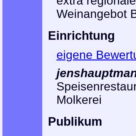
extra regional
Weinangebot BR
Einrichtung
eigene Bewert
jenshauptman
Speisenrestau
Molkerei
Publikum