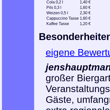
Cola 0,2 l
1,40 €
Pils 0,3 l
1,60 €
Weizen 0,5 l
2,30 €
Cappuccino Tasse
1,60 €
Kaffee Tasse
1,20 €
Besonderheite
eigene Bewert
jenshauptman
großer Biergar
Veranstaltungs
Gäste, umfangr