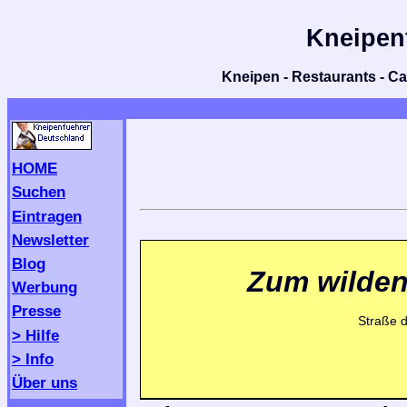
Kneipen
Kneipen - Restaurants - Caf
HOME
Suchen
Eintragen
Newsletter
Blog
Zum wilde
Werbung
Presse
Straße 
> Hilfe
> Info
Über uns