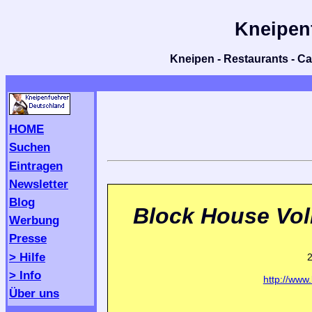
Kneipen
Kneipen - Restaurants - Caf
HOME
Suchen
Eintragen
Newsletter
Blog
Block House Vol
Werbung
Presse
> Hilfe
> Info
http://www
Über uns