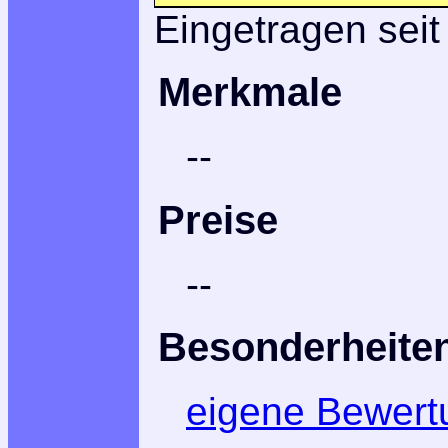
Eingetragen seit
Merkmale
--
Preise
--
Besonderheite
eigene Bewert