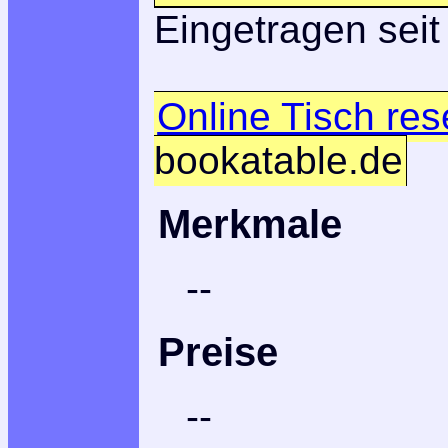
Eingetragen seit
Online Tisch res
bookatable.de
Merkmale
--
Preise
--