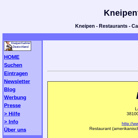
Kneipen
Kneipen - Restaurants - Caf
HOME
Suchen
Eintragen
Newsletter
Blog
Werbung
Presse
L
> Hilfe
38100
> Info
http://w
Restaurant (amerikanisc
Über uns