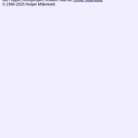
Bei Fragen, Anregungen, Kritiken: Mail an
Holger Mitterwald
© 1996-2025 Holger Mitterwald