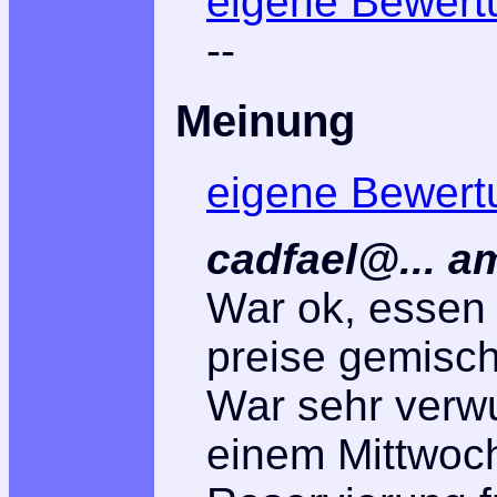
eigene Bewert
--
Meinung
eigene Bewert
cadfael@...
a
War ok, essen 
preise gemischt
War sehr verw
einem Mittwoc