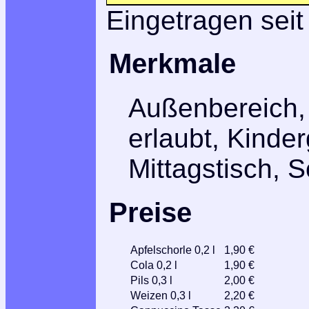
Eingetragen seit
Merkmale
Außenbereich,
erlaubt, Kinde
Mittagstisch, 
Preise
Apfelschorle 0,2 l
1,90 €
Cola 0,2 l
1,90 €
Pils 0,3 l
2,00 €
Weizen 0,3 l
2,20 €