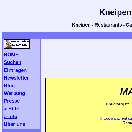
Kneipen
Kneipen - Restaurants - Caf
HOME
Suchen
Eintragen
Newsletter
Blog
M
Werbung
Presse
Freidbergstr.
> Hilfe
> Info
http://www.resta
Resta
Über uns