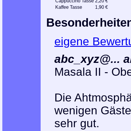
Cappuccino Tasse
2,20 €
Kaffee Tasse
1,90 €
Besonderheite
eigene Bewert
abc_xyz@... a
Masala II - O
Die Ahtmosphär
wenigen Gäste
sehr gut.