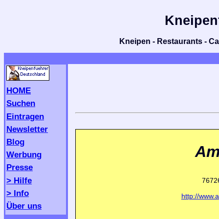
Kneipen
Kneipen - Restaurants - Caf
HOME
Suchen
Eintragen
Newsletter
Blog
Am
Werbung
Presse
> Hilfe
7672
> Info
http://www.
Über uns