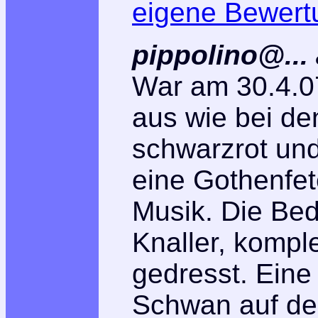
eigene Bewert
pippolino@...
War am 30.4.07
aus wie bei den
schwarzrot un
eine Gothenfete
Musik. Die Be
Knaller, kompl
gedresst. Eine
Schwan auf dem