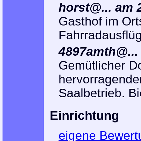
horst@... am 
Gasthof im Orts
Fahrradausflüg
4897amth@...
Gemütlicher Do
hervorragende
Saalbetrieb. Bi
Einrichtung
eigene Bewert