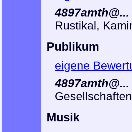
4897amth@...
Rustikal, Kami
Publikum
eigene Bewert
4897amth@...
Gesellschaften
Musik