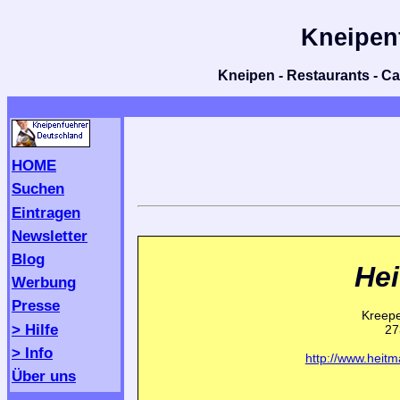
Kneipen
Kneipen - Restaurants - Caf
HOME
Suchen
Eintragen
Newsletter
Blog
He
Werbung
Presse
Kreepe
> Hilfe
27
> Info
http://www.heit
Über uns