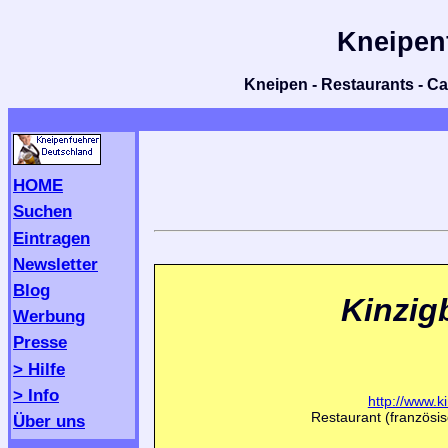
Kneipen
Kneipen - Restaurants - Caf
HOME
Suchen
Eintragen
Newsletter
Blog
Kinzig
Werbung
Presse
> Hilfe
> Info
http://www.k
Restaurant (französis
Über uns