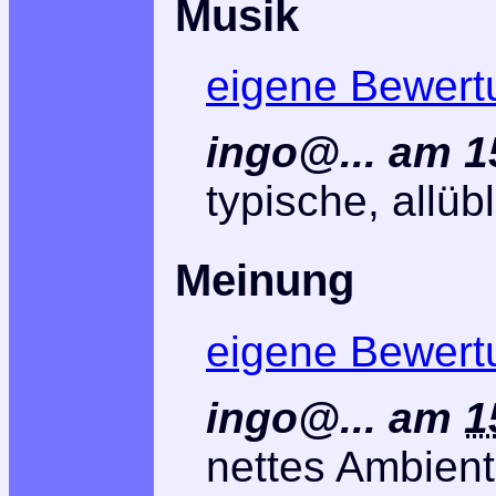
Musik
eigene Bewert
ingo@... am 1
typische, allü
Meinung
eigene Bewert
ingo@...
am
1
nettes Ambient