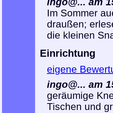
ingo@... am 1
Im Sommer auc
draußen; erles
die kleinen S
Einrichtung
eigene Bewert
ingo@... am 1
geräumige Knei
Tischen und g