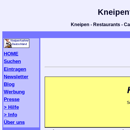
Kneipen
Kneipen - Restaurants - Caf
HOME
Suchen
Eintragen
Newsletter
Blog
Werbung
Presse
S
> Hilfe
> Info
Über uns