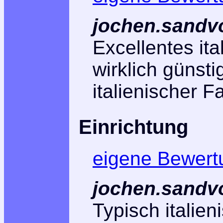
jochen.sandv
Excellentes it
wirklich günst
italienischer F
Einrichtung
eigene Bewert
jochen.sandv
Typisch italie