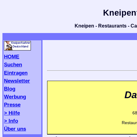
Kneipen
Kneipen - Restaurants - Caf
HOME
Suchen
Eintragen
Newsletter
Blog
Da
Werbung
Presse
> Hilfe
6
> Info
Restaura
Über uns