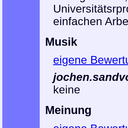
Universitätsrp
einfachen Arbei
Musik
eigene Bewert
jochen.sandv
keine
Meinung