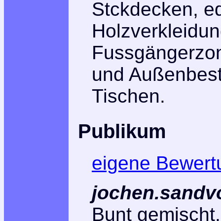
Stckdecken, e
Holzverkleidun
Fussgängerzo
und Außenbest
Tischen.
Publikum
eigene Bewert
jochen.sandv
Bunt gemischt