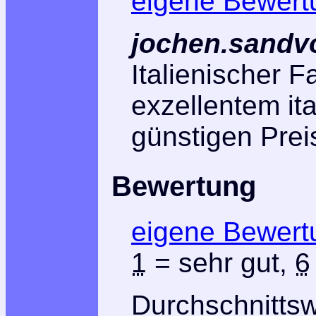
eigene Bewert
jochen.sandv
Italienischer F
exzellentem it
günstigen Prei
Bewertung
eigene Bewert
1
= sehr gut,
6
Durchschnitts