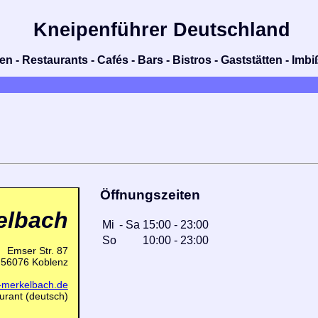
Kneipenführer Deutschland
n - Restaurants - Cafés - Bars - Bistros - Gaststätten - Im
Öffnungszeiten
elbach
Mi
-
Sa
15:00
-
23:00
So
10:00
-
23:00
Emser Str. 87
56076 Koblenz
l-merkelbach.de
urant (deutsch)