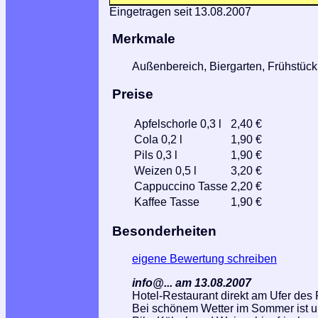
Eingetragen seit 13.08.2007
Merkmale
Außenbereich, Biergarten, Frühstüc
Preise
Apfelschorle 0,3 l
2,40 €
Cola 0,2 l
1,90 €
Pils 0,3 l
1,90 €
Weizen 0,5 l
3,20 €
Cappuccino Tasse
2,20 €
Kaffee Tasse
1,90 €
Besonderheiten
eigene Bewertung schreiben
info@... am 13.08.2007
Hotel-Restaurant direkt am Ufer des
Bei schönem Wetter im Sommer ist un