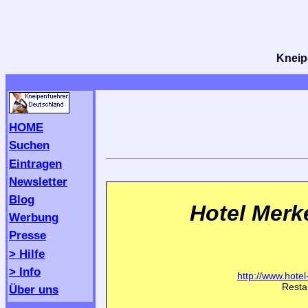
Kneipe
HOME
Suchen
Eintragen
Newsletter
Blog
Hotel Merk
Werbung
Presse
> Hilfe
> Info
http://www.hote
Resta
Über uns