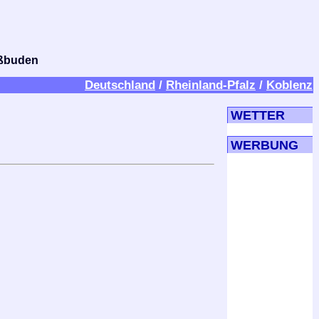
bißbuden
Deutschland
/
Rheinland-Pfalz
/
Koblenz
WETTER
WERBUNG