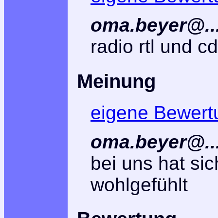
oma.beyer@...
radio rtl und c
Meinung
eigene Bewert
oma.beyer@..
bei uns hat sic
wohlgefühlt