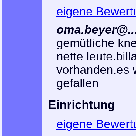
eigene Bewert
oma.beyer@...
gemütliche knei
nette leute.bill
vorhanden.es w
gefallen
Einrichtung
eigene Bewert