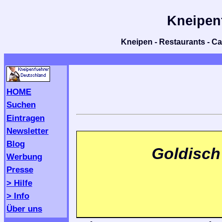
Kneipen
Kneipen - Restaurants - Caf
HOME
Suchen
Eintragen
Newsletter
Blog
Goldisch
Werbung
Presse
> Hilfe
> Info
Über uns