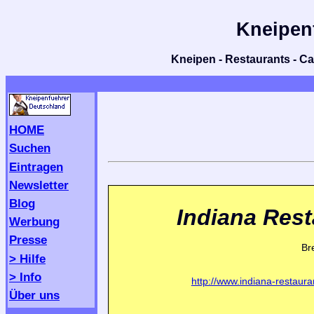
Kneipen
Kneipen - Restaurants - Caf
HOME
Suchen
Eintragen
Newsletter
Blog
Indiana Rest
Werbung
Presse
Br
> Hilfe
> Info
http://www.indiana-restaura
Über uns