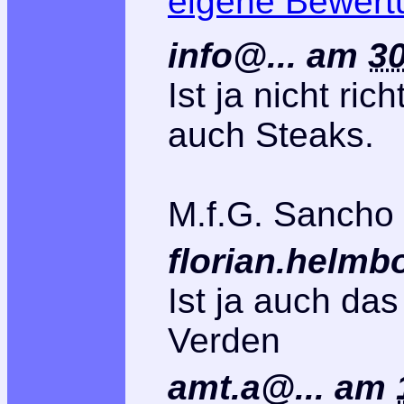
eigene Bewert
info@...
am
30
Ist ja nicht ric
auch Steaks.
M.f.G. Sancho
florian.helmb
Ist ja auch da
Verden
amt.a@...
am