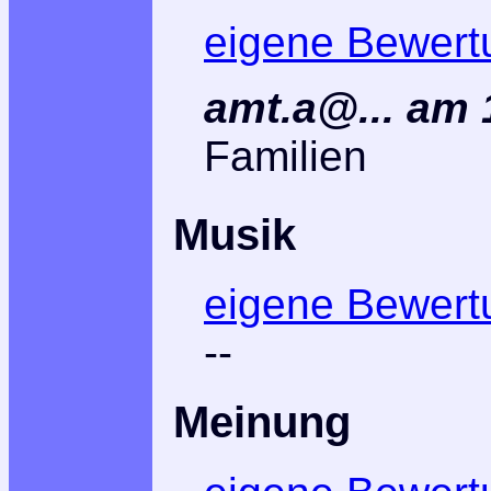
eigene Bewert
amt.a@... am 
Familien
Musik
eigene Bewert
--
Meinung