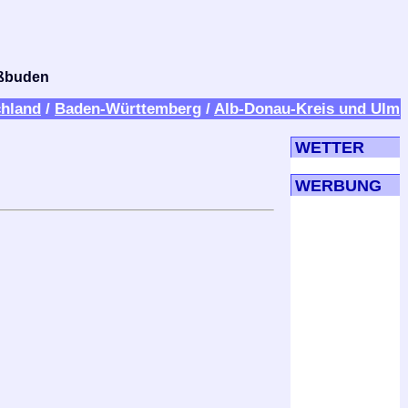
bißbuden
hland
/
Baden-Württemberg
/
Alb-Donau-Kreis und Ulm
WETTER
WERBUNG