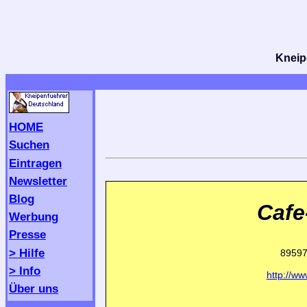
Kneipe
HOME
Suchen
Eintragen
Newsletter
Blog
Cafe
Werbung
Presse
> Hilfe
89597
> Info
http://ww
Über uns