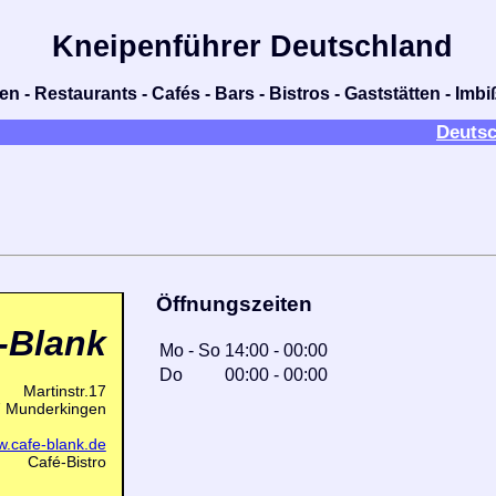
Kneipenführer Deutschland
n - Restaurants - Cafés - Bars - Bistros - Gaststätten - Im
Deutsc
Öffnungszeiten
-Blank
Mo
-
So
14:00
-
00:00
Do
00:00
-
00:00
Martinstr.17
 Munderkingen
w.cafe-blank.de
Café-Bistro