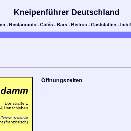
Kneipenführer Deutschland
n - Restaurants - Cafés - Bars - Bistros - Gaststätten - Im
Öffnungszeiten
udamm
--
Dorfstraße 1
4 Henschleben
://www.rowis.de
t (französisch)