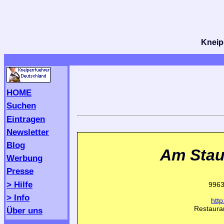
Kneipe
HOME
Suchen
Eintragen
Newsletter
Blog
Am Sta
Werbung
Presse
> Hilfe
9963
> Info
http
Restauran
Über uns