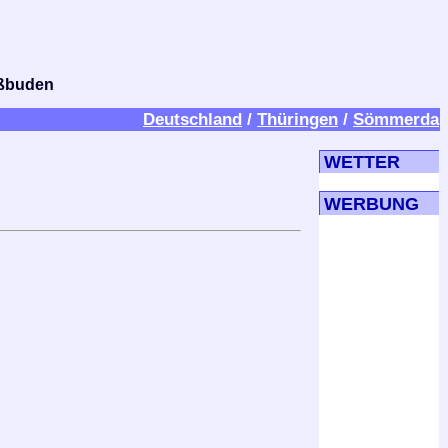
bißbuden
Deutschland
/
Thüringen
/
Sömmerda
WETTER
WERBUNG