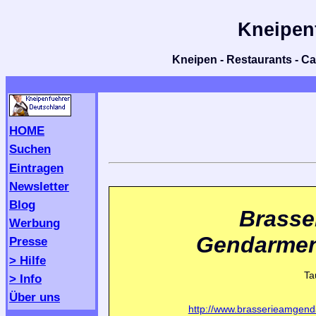
Kneipen
Kneipen - Restaurants - Caf
HOME
Suchen
Eintragen
Newsletter
Blog
Brasse
Werbung
Gendarme
Presse
> Hilfe
Ta
> Info
Über uns
http://www.brasserieamgen