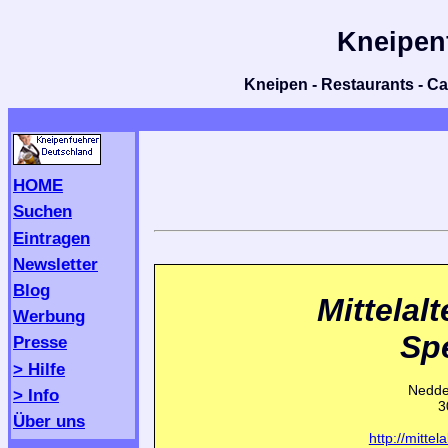
Kneipen
Kneipen - Restaurants - Caf
HOME
Suchen
Eintragen
Newsletter
Blog
Mittelalt
Werbung
Sp
Presse
> Hilfe
Nedde
> Info
3
Über uns
http://mittel