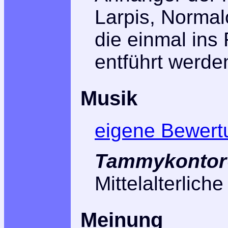
Larpis, Normalo
die einmal ins 
entführt werd
Musik
eigene Bewert
Tammykontor@
Mittelalterlich
Meinung