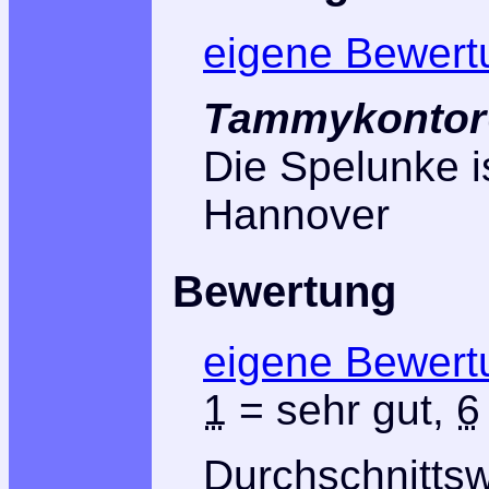
eigene Bewert
Tammykontor
Die Spelunke is
Hannover
Bewertung
eigene Bewert
1
= sehr gut,
6
Durchschnitts