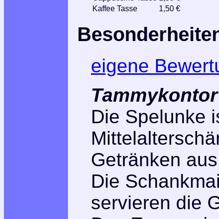
Kaffee Tasse
1,50 €
Besonderheite
eigene Bewert
Tammykontor@
Die Spelunke i
Mittelaltersch
Getränken aus 
Die Schankmai
servieren die 