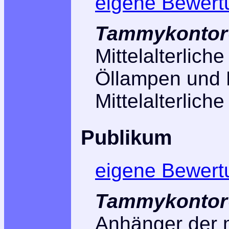
eigene Bewert
Tammykontor@
Mittelalterlic
Öllampen und 
Mittelalterlic
Publikum
eigene Bewert
Tammykontor@
Anhänger der m