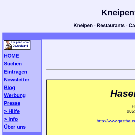
Kneipen
Kneipen - Restaurants - Caf
HOME
Suchen
Eintragen
Newsletter
Blog
Hase
Werbung
Presse
H
> Hilfe
985
> Info
http://www.gasthau
Über uns