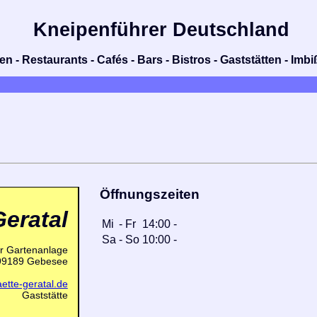
Kneipenführer Deutschland
n - Restaurants - Cafés - Bars - Bistros - Gaststätten - Im
Öffnungszeiten
Geratal
Mi
-
Fr
14:00
-
Sa
-
So
10:00
-
er Gartenanlage
99189 Gebesee
aette-geratal.de
Gaststätte