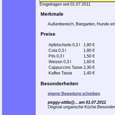
Eingetragen seit 01.07.2011
Merkmale
Außenbereich, Biergarten, Hunde erla
Preise
Apfelschorle 0,3 l
1,80 €
Cola 0,3 l
1,80 €
Pils 0,3 l
1,50 €
Weizen 0,3 l
1,60 €
Cappuccino Tasse
2,30 €
Kaffee Tasse
1,40 €
Besonderheiten
eigene Bewertung schreiben
peggy-attila@... am 01.07.2011
Original ungarische Küche.Besondere