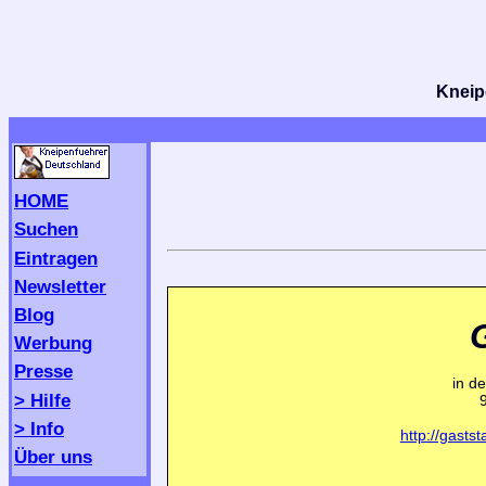
Kneipe
HOME
Suchen
Eintragen
Newsletter
Blog
Werbung
Presse
in d
> Hilfe
> Info
http://gastst
Über uns