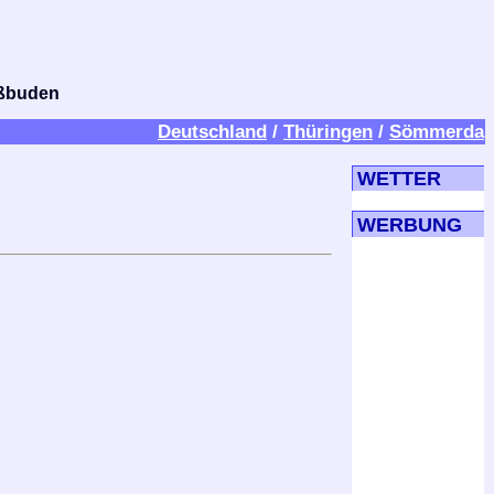
bißbuden
Deutschland
/
Thüringen
/
Sömmerda
WETTER
WERBUNG