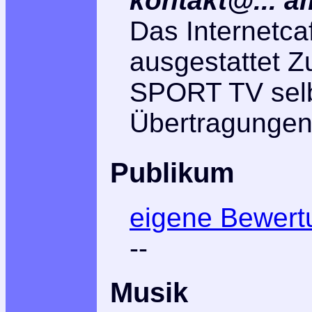
kontakt@... a
Das Internetcaf
ausgestattet 
SPORT TV selbs
Übertragunge
Publikum
eigene Bewert
--
Musik