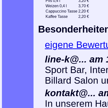
Pils 0,4 l
3,20 €
Weizen 0,4 l
3,70 €
Cappuccino Tasse
2,20 €
Kaffee Tasse
2,20 €
Besonderheite
eigene Bewert
line-k@... am
Sport Bar, Int
Billard Salon 
kontakt@... a
In unserem Ha