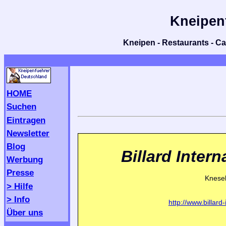
Kneipen
Kneipen - Restaurants - Caf
HOME
Suchen
Eintragen
Newsletter
Blog
Billard Intern
Werbung
Presse
Kneseb
> Hilfe
> Info
http://www.billard-
Über uns