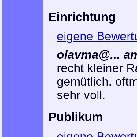
Einrichtung
eigene Bewert
olavma@... am
recht kleiner 
gemütlich. oft
sehr voll.
Publikum
eigene Bewert