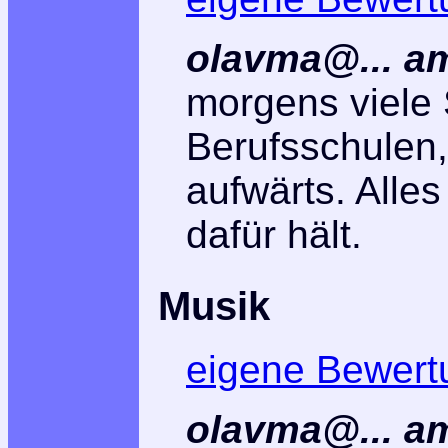
olavma@... am
morgens viele
Berufsschulen
aufwärts. Alles
dafür hält.
Musik
eigene Bewert
olavma@... am