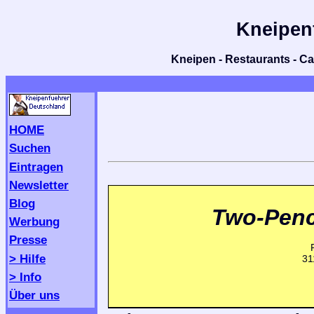
Kneipen
Kneipen - Restaurants - Caf
HOME
Suchen
Eintragen
Newsletter
Blog
Two-Pen
Werbung
Presse
> Hilfe
31
> Info
Über uns