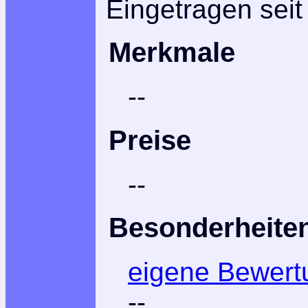
Eingetragen seit
Merkmale
--
Preise
--
Besonderheite
eigene Bewert
--