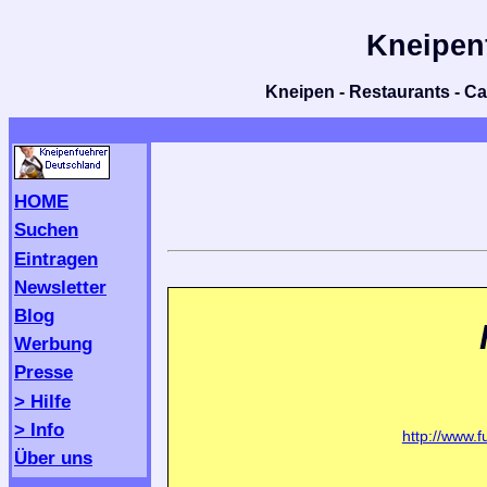
Kneipen
Kneipen - Restaurants - Caf
HOME
Suchen
Eintragen
Newsletter
Blog
Werbung
Presse
> Hilfe
> Info
http://www.
Über uns