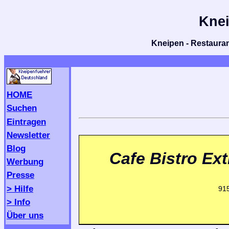
Knei
Kneipen - Restaurant
HOME
Suchen
Eintragen
Newsletter
Blog
Cafe Bistro Ext
Werbung
Presse
> Hilfe
915
> Info
Über uns