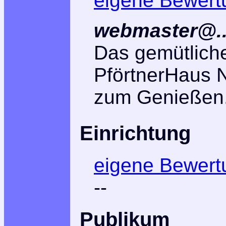
eigene Bewert
webmaster@..
Das gemütlich
PförtnerHaus 
zum Genießen.
Einrichtung
eigene Bewert
--
Publikum