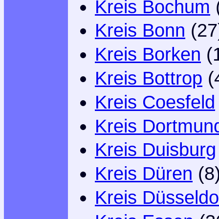
Kreis Bochum
Kreis Bonn
(27
Kreis Borken
(
Kreis Bottrop
(
Kreis Coesfeld
Kreis Dortmun
Kreis Duisburg
Kreis Düren
(8
Kreis Düsseldo