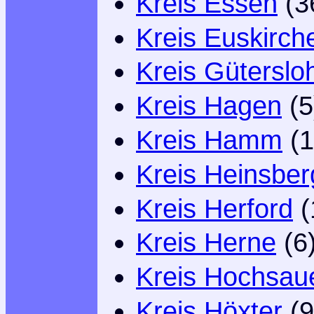
Kreis Essen
(3
Kreis Euskirch
Kreis Güterslo
Kreis Hagen
(5
Kreis Hamm
(1
Kreis Heinsber
Kreis Herford
(
Kreis Herne
(6
Kreis Hochsaue
Kreis Höxter
(9