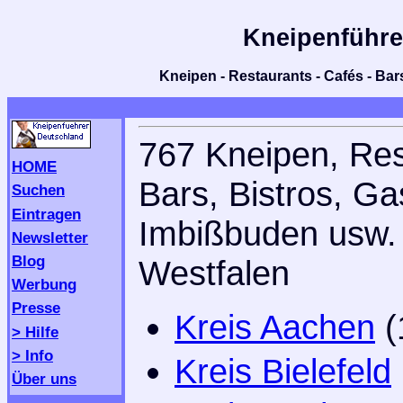
Kneipenführe
Kneipen - Restaurants - Cafés - Bars
767 Kneipen, Res
HOME
Bars, Bistros, Ga
Suchen
Eintragen
Imbißbuden usw. 
Newsletter
Blog
Westfalen
Werbung
Presse
Kreis Aachen
(
> Hilfe
> Info
Kreis Bielefeld
Über uns