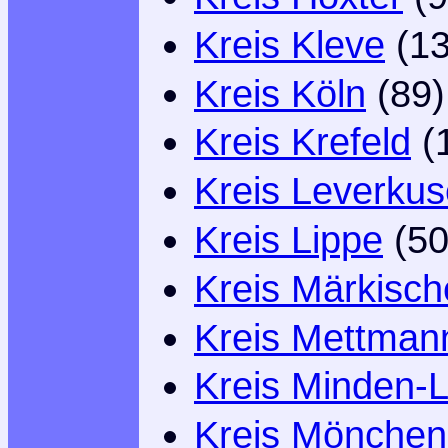
Kreis Kleve
(13
Kreis Köln
(89)
Kreis Krefeld
(
Kreis Leverku
Kreis Lippe
(50
Kreis Märkisch
Kreis Mettman
Kreis Minden-
Kreis Mönchen