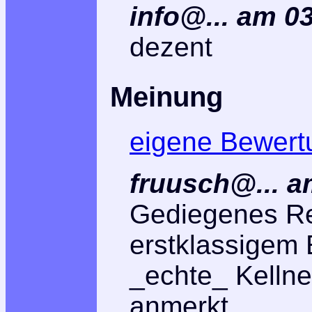
info@... am 0
dezent
Meinung
eigene Bewert
fruusch@...
a
Gediegenes Re
erstklassigem 
_echte_ Kelln
anmerkt.