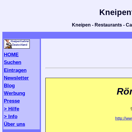
Kneipen
Kneipen - Restaurants - Caf
HOME
Suchen
Eintragen
Newsletter
Blog
Rö
Werbung
Presse
> Hilfe
> Info
http://w
Über uns