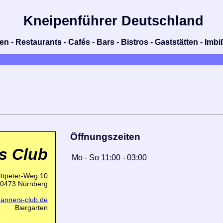
Kneipenführer Deutschland
n - Restaurants - Cafés - Bars - Bistros - Gaststätten - Im
Öffnungszeiten
s Club
Mo
-
So
11:00
-
03:00
ttpeter-Weg 10
0473 Nürnberg
danners-club.de
Biergarten