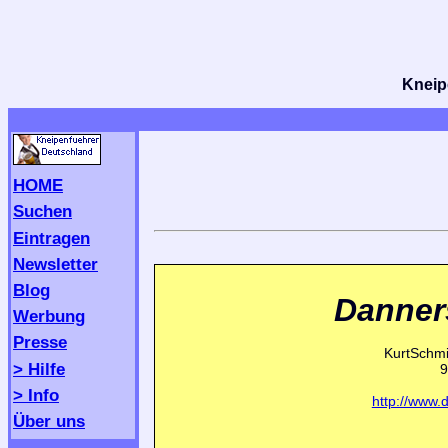
Kneipe
HOME
Suchen
Eintragen
Newsletter
Blog
Danner
Werbung
Presse
KurtSchmi
> Hilfe
9
> Info
http://www.
Über uns