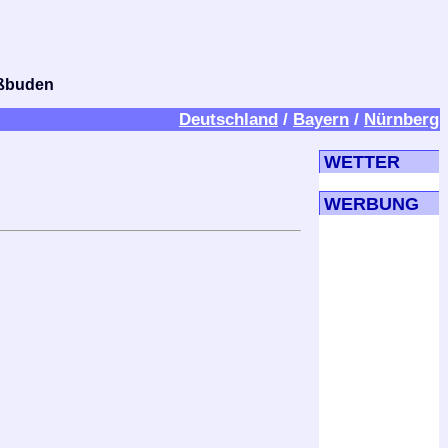
bißbuden
Deutschland
/
Bayern
/
Nürnberg
WETTER
WERBUNG