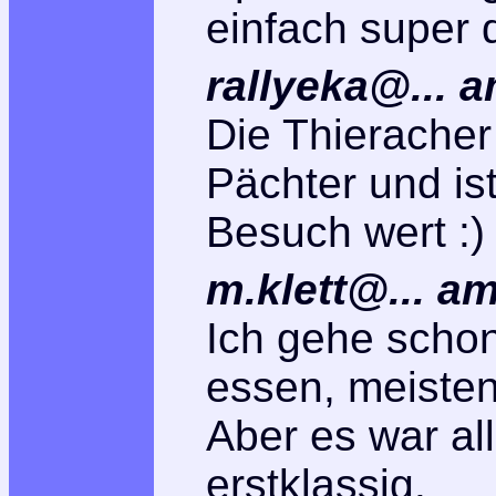
einfach super d
rallyeka@... 
Die Thieracher
Pächter und ist
Besuch wert :)
m.klett@... a
Ich gehe schon
essen, meiste
Aber es war al
erstklassig.