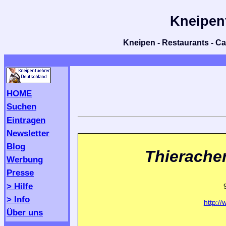
Kneipen
Kneipen - Restaurants - Caf
HOME
Suchen
Eintragen
Newsletter
Blog
Thieracher
Werbung
Presse
> Hilfe
> Info
http:/
Über uns