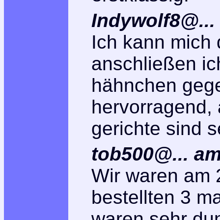
Indywolf8@...
Ich kann mich 
anschließen ic
hähnchen gege
hervorragend,
gerichte sind s
tob500@... am
Wir waren am 
bestellten 3 m
waren sehr dun