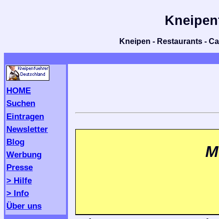
Kneipen
Kneipen - Restaurants - Caf
HOME
Suchen
Eintragen
Newsletter
Blog
M
Werbung
Presse
> Hilfe
> Info
Über uns