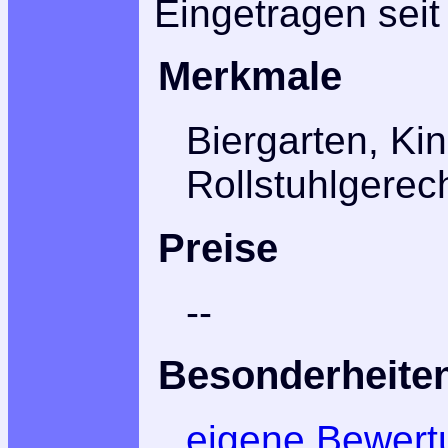
Eingetragen seit
Merkmale
Biergarten, Ki
Rollstuhlgerec
Preise
--
Besonderheite
eigene Bewert