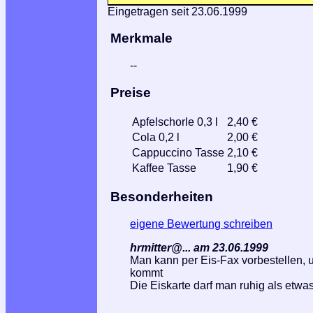
Eingetragen seit 23.06.1999
Merkmale
--
Preise
Apfelschorle 0,3 l
2,40 €
Cola 0,2 l
2,00 €
Cappuccino Tasse
2,10 €
Kaffee Tasse
1,90 €
Besonderheiten
eigene Bewertung schreiben
hrmitter@... am 23.06.1999
Man kann per Eis-Fax vorbestellen,
kommt
Die Eiskarte darf man ruhig als etw