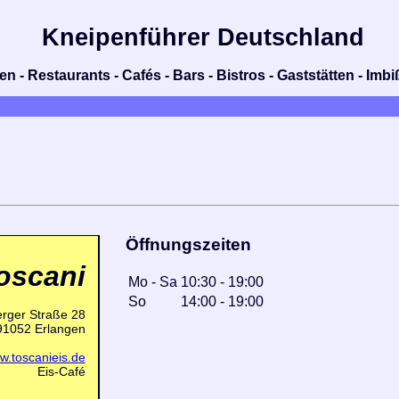
Kneipenführer Deutschland
n - Restaurants - Cafés - Bars - Bistros - Gaststätten - Im
Öffnungszeiten
oscani
Mo
-
Sa
10:30
-
19:00
So
14:00
-
19:00
rger Straße 28
91052 Erlangen
ww.toscanieis.de
Eis-Café