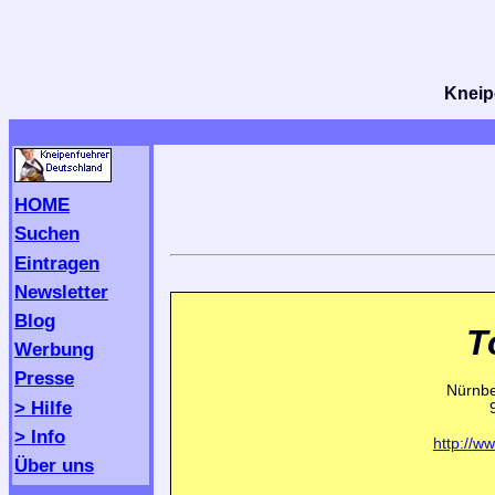
Kneipe
HOME
Suchen
Eintragen
Newsletter
Blog
T
Werbung
Presse
Nürnbe
> Hilfe
> Info
http://w
Über uns