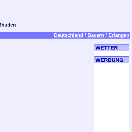
bißbuden
Deutschland
/
Bayern
/
Erlangen
WETTER
WERBUNG